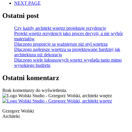
NEXT PAGE
Ostatni post
Czy każdy architekt wnętrz projektuje rezydencje
Projekt wnętrz rezydencji jako proces decyzji, a nie wybór
materiałów
Dlaczego proporcje są ważniejsze niż styl wnętrza
Dlaczego najlepsze wnętrza są projektowane bardziej jak
architektura niż dekoracja
Dlaczego wiele luksusowych wnętrz wygląda tanio mimo
wysokiego budżetu
Ostatni komentarz
Brak komentarzy do wyświetlenia.
Grzegorz Wolski
Architekt