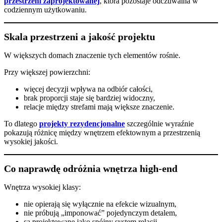
przestrzeni zaprojektowanej
, która pozostaje odczuwalna w
codziennym użytkowaniu.
Skala przestrzeni a jakość projektu
W większych domach znaczenie tych elementów rośnie.
Przy większej powierzchni:
więcej decyzji wpływa na odbiór całości,
brak proporcji staje się bardziej widoczny,
relacje między strefami mają większe znaczenie.
To dlatego
projekty rezydencjonalne
szczególnie wyraźnie
pokazują różnicę między wnętrzem efektownym a przestrzenią
wysokiej jakości.
Co naprawdę odróżnia wnętrza high-end
Wnętrza wysokiej klasy:
nie opierają się wyłącznie na efekcie wizualnym,
nie próbują „imponować” pojedynczym detalem,
są projektowane jako spójny system relacji.