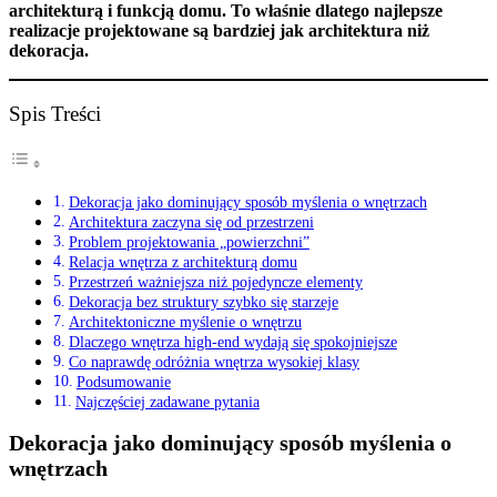
architekturą i funkcją domu. To właśnie dlatego najlepsze
realizacje projektowane są bardziej jak architektura niż
dekoracja.
Spis Treści
Dekoracja jako dominujący sposób myślenia o wnętrzach
Architektura zaczyna się od przestrzeni
Problem projektowania „powierzchni”
Relacja wnętrza z architekturą domu
Przestrzeń ważniejsza niż pojedyncze elementy
Dekoracja bez struktury szybko się starzeje
Architektoniczne myślenie o wnętrzu
Dlaczego wnętrza high-end wydają się spokojniejsze
Co naprawdę odróżnia wnętrza wysokiej klasy
Podsumowanie
Najczęściej zadawane pytania
Dekoracja jako dominujący sposób myślenia o
wnętrzach