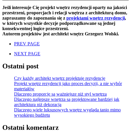
Jeśli interesuje Cię projekt wnętrz rezydencji oparty na jakości
przestrzeni, proporcjach i relacji wnętrza z architekturą domu,
zapraszamy do zapoznania się z
projektami wnętrz rezydencji
,
w których wszystkie decyzje podporządkowane są jednej
konsekwentnej logice przestrzeni.
Autorem projektów jest architekt wnętrz Grzegorz Wolski.
PREV PAGE
NEXT PAGE
Ostatni post
Czy każdy architekt wnętrz projektuje rezydencje
Projekt wnętrz rezydencji jako proces decyzji, a nie wybór
materiałów
Dlaczego proporcje są ważniejsze niż styl wnętrza
Dlaczego najlepsze wnętrza są projektowane bardziej jak
architektura niż dekoracja
Dlaczego wiele luksusowych wnętrz wygląda tanio mimo
wysokiego budżetu
Ostatni komentarz